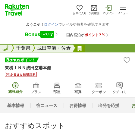
お気に入り
予約確認
ログイン
メニュー
全国
全国
千葉県
成田空港・佐倉
東横ＩＮＮ成田空港本
東横ＩＮＮ成田空港本館
施設紹介
プラン
部屋
写真
クーポン
クチコミ
基本情報
宿ニュース
お得情報
出発を応援
おすすめスポット