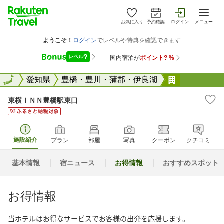
お気に入り
予約確認
ログイン
メニュー
全国
全国
愛知県
豊橋・豊川・蒲郡・伊良湖
東横ＩＮＮ
東横ＩＮＮ豊橋駅東口
施設紹介
プラン
部屋
写真
クーポン
クチコミ
基本情報
宿ニュース
お得情報
おすすめスポット
お得情報
当ホテルはお得なサービスでお客様の出発を応援します。