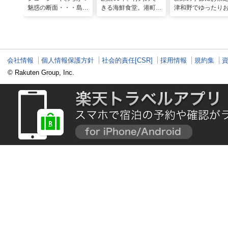
魅惑の断面・・・島根
きる海鮮食堂。港町で
津和野でゆったり
和牛を贅沢に使ったこ
味わう海の宝石箱が贅
時間を楽しんでみ
だわりのビフカツ
沢すぎる！｜島根県松
は？
江市
会社情報
個人情報保護方針
社会的責任[CSR]
採用情報
規約集
© Rakuten Group, Inc.