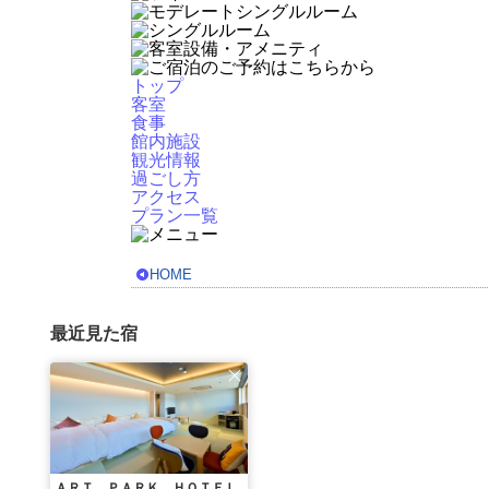
トップ
客室
食事
館内施設
観光情報
過ごし方
アクセス
プラン一覧
HOME
最近見た宿
ＡＲＴ ＰＡＲＫ ＨＯＴＥＬ