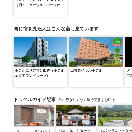
（旧：ニューウェルシティ出
雲）
同じ宿を見た人はこんな宿も見ています
ホテルエリアワン出雲（ホテル
出雲ロイヤルホテル
グ
エリアワングループ）
工
トラベルガイド記事
旅に行きたくなる旅行記事をお届け
ジューシーやわらか！
創業65年、行列ので
新緑の季節にお茶