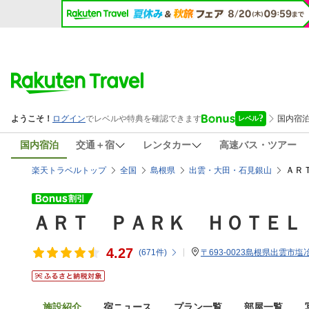
国内宿泊
交通＋宿
レンタカー
高速バス・ツアー
ＡＲ
楽天トラベルトップ
全国
島根県
出雲・大田・石見銀山
ＡＲＴ ＰＡＲＫ ＨＯＴＥＬ
4.27
(
671
件)
〒693-0023島根県出雲市塩冶
施設紹介
宿ニュース
プラン一覧
部屋一覧