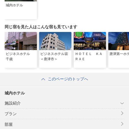
城内ホテル
同じ宿を見た人はこんな宿も見ています
ビジネスホテル
ビジネスホテル宙
ＨＯＴＥＬ ＫＡ
唐津第一ホ
千歳
＜唐津市＞
ＲＡＥ
このページのトップへ
城内ホテル
施設紹介
プラン
部屋