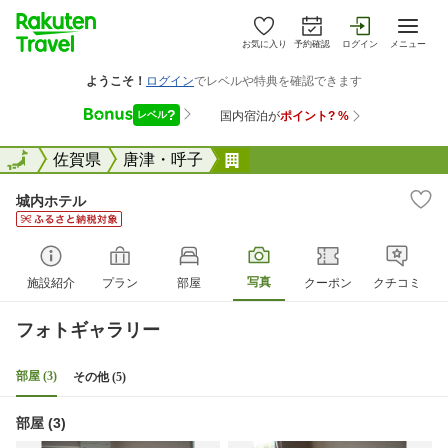
お気に入り
予約確認
ログイン
メニュー
全国
全国
佐賀県
唐津・呼子
城内ホテル
城内ホテル
写真
施設紹介
プラン
部屋
クーポン
クチコミ
フォトギャラリー
部屋 (3)
その他 (5)
部屋 (3)