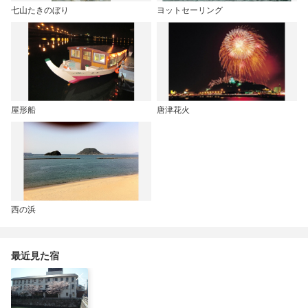
七山たきのぼり
ヨットセーリング
屋形船
唐津花火
西の浜
最近見た宿