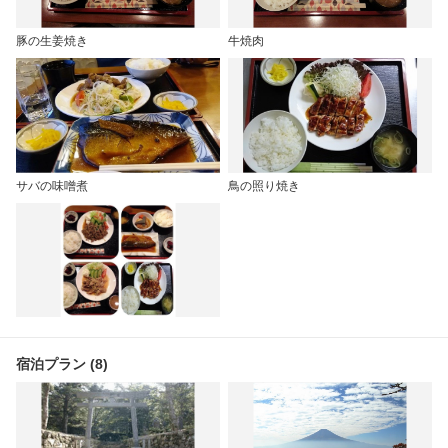
豚の生姜焼き
牛焼肉
サバの味噌煮
鳥の照り焼き
宿泊プラン (8)