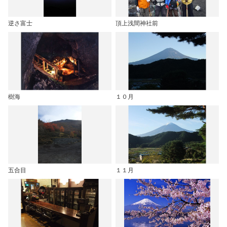
逆さ富士
頂上浅間神社前
樹海
１０月
五合目
１１月