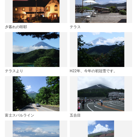
夕暮れの咲耶
テラス
テラスより
H22年、今年の初冠雪です。
富士スバルライン
五合目