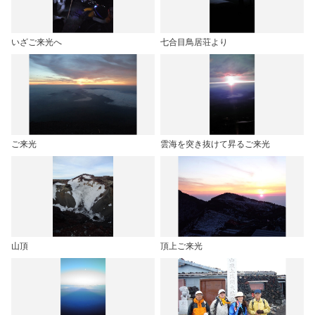
いざご来光へ
七合目鳥居荘より
ご来光
雲海を突き抜けて昇るご来光
山頂
頂上ご来光