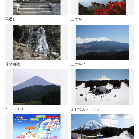
馬返し
三つ峠
母の白滝
三つ峠２
１０／２３
ふじてんゲレンデ