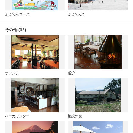
ふじてんコース
ふじてん2
その他 (32)
ラウンジ
暖炉
バーカウンター
施設外観