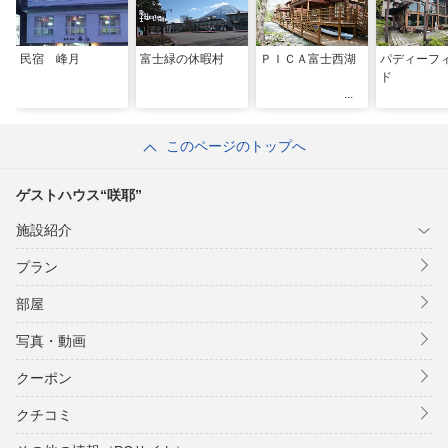
民宿 峰月
富士緑の休暇村
ＰＩＣＡ富士西湖
パディーフ
ド
このページのトップへ
ゲストハウス“咲耶”
施設紹介
プラン
部屋
写真・動画
クーポン
クチコミ