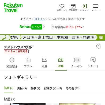
お気に入り
予約確認
ログイン
メニュー
全国
山梨県
全国
河口湖・富士吉田・本栖湖・西湖・精進湖
ゲストハウス“咲耶”
写真
施設紹介
プラン
部屋
クーポン
クチコミ
フォトギャラリー
部屋 (7)
風呂 (5)
食事 (7)
宿泊プラン (8)
その他 (32)
部屋 (7)