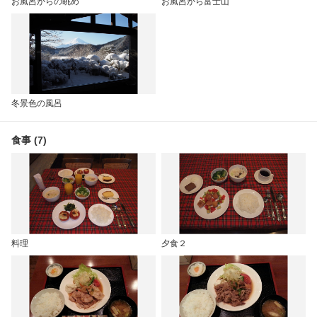
お風呂からの眺め
お風呂から富士山
冬景色の風呂
食事 (7)
料理
夕食２