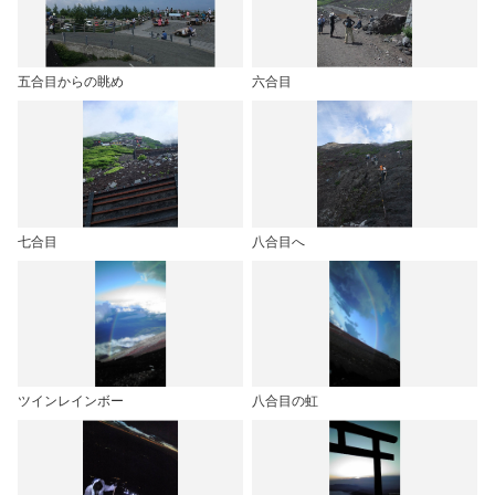
五合目からの眺め
六合目
七合目
八合目へ
ツインレインボー
八合目の虹