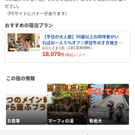
ださい。
（PCサイトにバナーがあります）
おすすめの宿泊プラン
【平日の大人旅】50歳以上の同伴者がい
ればお一人５％オフ☆伊豆牛のすき焼きと
金目しゃぶを味比べ
お1人さま1泊（2名1室利用時）
18,070
円
(税込)／
人
〜
この宿の情報
お食事
マーフィの湯
看板犬