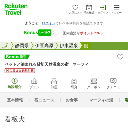
お気に入り
予約確認
ログイン
メニュー
全国
全国
静岡県
伊豆高原
伊東温泉
ペットと泊まれる
ペットと泊まれる貸切天然温泉の宿 マーフィ
施設紹介
プラン
部屋
写真
クーポン
クチコミ
基本情報
宿ニュース
お食事
マーフィの湯
看板犬