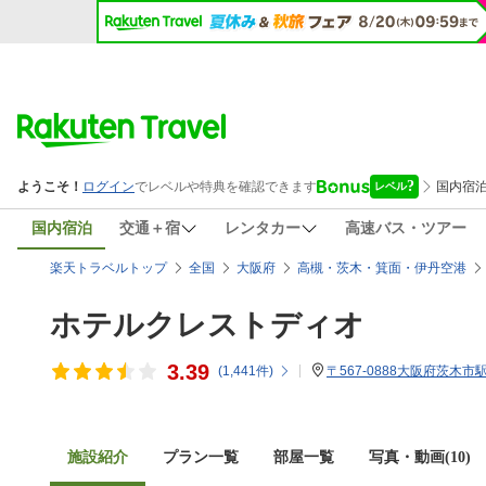
国内宿泊
交通＋宿
レンタカー
高速バス・ツアー
楽天トラベルトップ
全国
大阪府
高槻・茨木・箕面・伊丹空港
ホテルクレストディオ
3.39
(
1,441
件)
〒567-0888大阪府茨木市駅前
施設紹介
プラン一覧
部屋一覧
写真・動画(10)