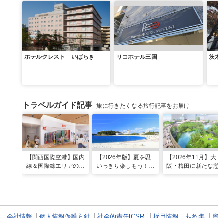
ホテルクレスト いばらき
リコホテル三国
茨
トラベルガイド記事
旅に行きたくなる旅行記事をお届け
【関西国際空港】国内
【2026年版】夏を思
【2026年11月】大
線＆国際線エリアの大
いっきり楽しもう！関
阪・梅田に新たな
規模リノベーションで
西のおすすめ海水浴
スポット「うめき
どう変わった？
場・ビーチ18選
森」が早期オープ
定！
会社情報
個人情報保護方針
社会的責任[CSR]
採用情報
規約集