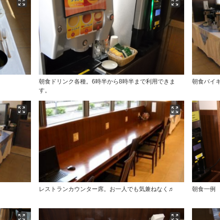
朝食ドリンク各種。6時半から8時半まで利用できま
朝食バイ
す。
レストランカウンター席。お一人でも気兼ねなく♬
朝食一例