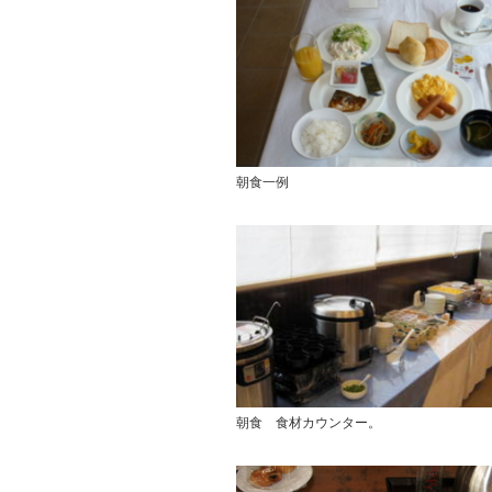
朝食一例
朝食 食材カウンター。