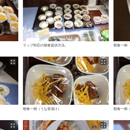
ラップ対応の朝食提供方法。
朝食一
朝食一例（うな茶漬け）
朝食一例