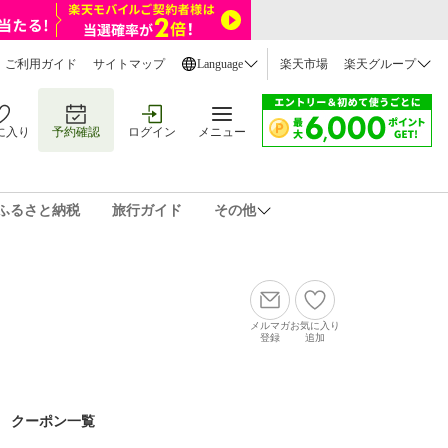
ご利用ガイド
サイトマップ
Language
楽天市場
楽天グループ
に入り
予約確認
ログイン
メニュー
ふるさと納税
旅行ガイド
その他
メルマガ
お気に入り
登録
追加
クーポン一覧