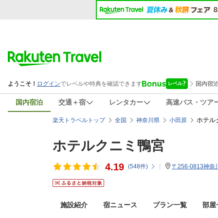
国内宿泊
交通＋宿
レンタカー
高速バス・ツア
ホテル
楽天トラベルトップ
全国
神奈川県
小田原
ホテルクニミ鴨宮
4.19
(
548
件)
〒256-0813神
施設紹介
宿ニュース
プラン一覧
部屋