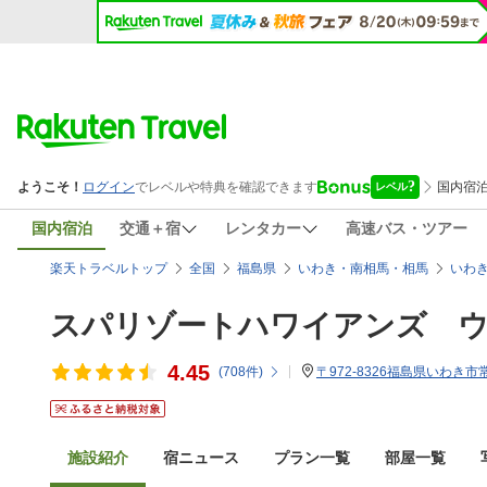
国内宿泊
交通＋宿
レンタカー
高速バス・ツアー
楽天トラベルトップ
全国
福島県
いわき・南相馬・相馬
いわ
スパリゾートハワイアンズ 
4.45
(
708
件)
〒972-8326福島県いわき
施設紹介
宿ニュース
プラン一覧
部屋一覧