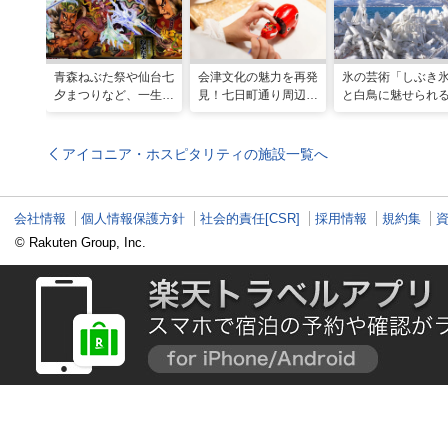
青森ねぶた祭や仙台七
会津文化の魅力を再発
氷の芸術「しぶき
夕まつりなど、一生に
見！七日町通り周辺の
と白鳥に魅せられ
一度は行きたい！東北
お散歩コース
冬の猪苗代湖ガイ
の夏祭り
会津エリアのおす
スポットも
アイコニア・ホスピタリティの施設一覧へ
会社情報
個人情報保護方針
社会的責任[CSR]
採用情報
規約集
© Rakuten Group, Inc.