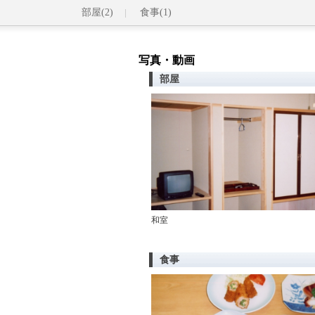
部屋(2)
食事(1)
写真・動画
部屋
和室
食事