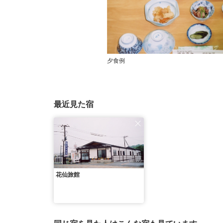
夕食例
最近見た宿
花仙旅館