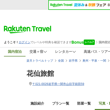
国内宿泊
交通＋宿
レンタカー
高速バス・ツア
楽天トラベルトップ
全国
岩手県
奥州・平泉・一関
花仙旅館
〒021-0026岩手県一関市山目字前田59
施設紹介
プラン一覧
部屋一覧
写真・動