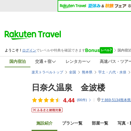
国内宿泊
交通＋宿
レンタカー
高速バス・ツア
楽天トラベルトップ
全国
熊本県
宇土・八代・水俣
日奈久温泉 金波楼
4.44
(
66
件)
〒869-5134熊本
施設紹介
プラン一覧
部屋一覧
写真・動