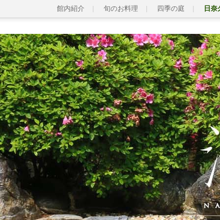
館内紹介
旬のお料理
四季の庭
日奈