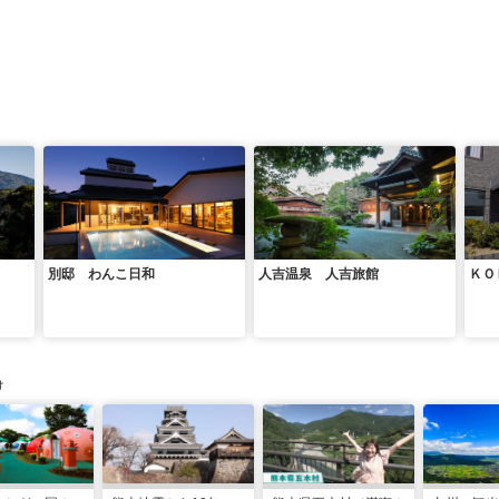
別邸 わんこ日和
人吉温泉 人吉旅館
ＫＯ
け