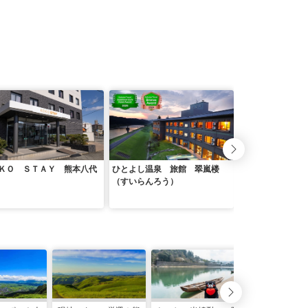
ＫＯ ＳＴＡＹ 熊本八代
ひとよし温泉 旅館 翠嵐楼
菊池温泉 木立ち
（すいらんろう）
流荘