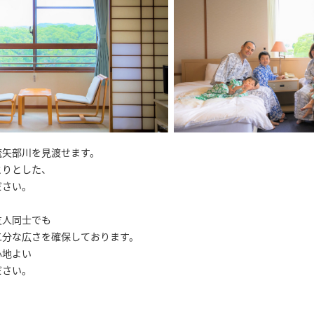
流矢部川を見渡せます。
とりとした、
ださい。
友人同士でも
二分な広さを確保しております。
心地よい
ださい。