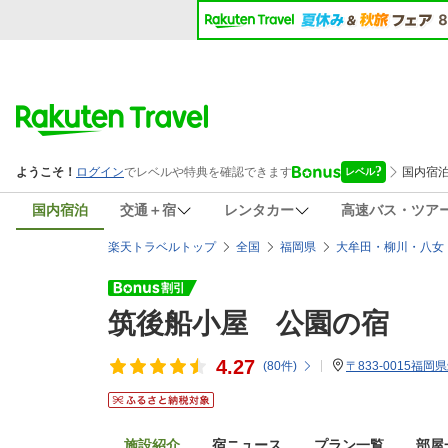
国内宿泊
交通＋宿
レンタカー
高速バス・ツア
楽天トラベルトップ
全国
福岡県
大牟田・柳川・八女
筑後船小屋 公園の宿
4.27
(
80
件)
〒833-0015福岡
施設紹介
宿ニュース
プラン一覧
部屋