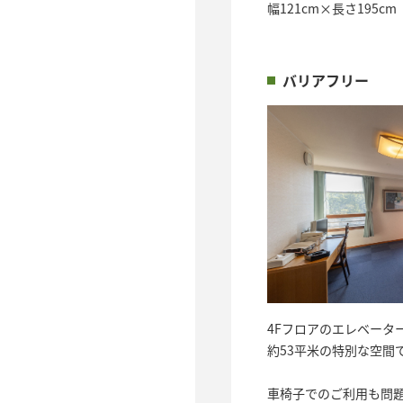
幅121cm×長さ195cm
バリアフリー
4Fフロアのエレベータ
約53平米の特別な空間
車椅子でのご利用も問