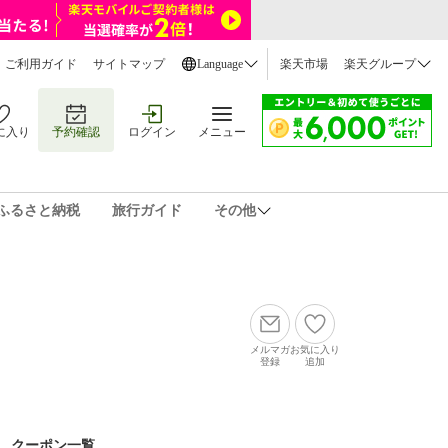
ご利用ガイド
サイトマップ
Language
楽天市場
楽天グループ
に入り
予約確認
ログイン
メニュー
ふるさと納税
旅行ガイド
その他
メルマガ
お気に入り
登録
追加
クーポン一覧