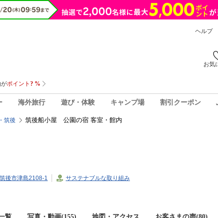
ヘルプ
お気
ー
海外旅行
遊び・体験
キャンプ場
割引クーポン
筑後船小屋 公園の宿 客室・館内
・筑後
県筑後市津島2108-1
サステナブルな取り組み
一覧
写真・動画(155)
地図・アクセス
お客さまの声(
80
)