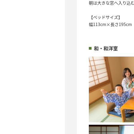
朝は大きな窓へ入り込
【ベッドサイズ】
幅113cm×長さ195cm
和・和洋室