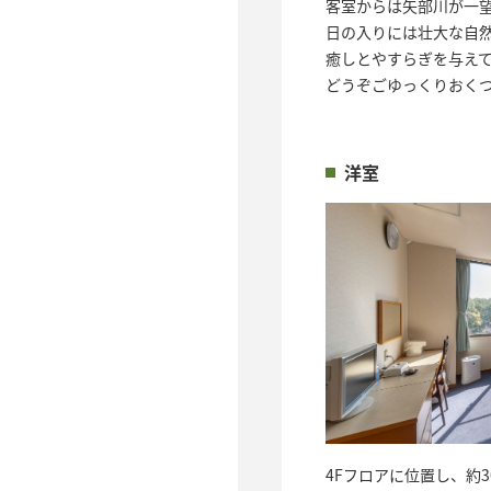
客室からは矢部川が一
日の入りには壮大な自
癒しとやすらぎを与え
どうぞごゆっくりおく
洋室
4Fフロアに位置し、約