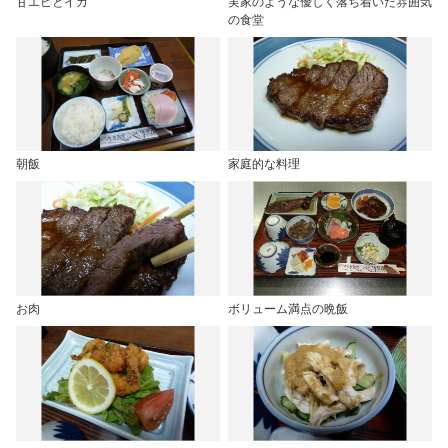
甘エビとイカ
実家のような優しく落ち着いた雰囲気
の食堂
朝飯
家庭的な料理
お肉
ボリューム満点の晩飯