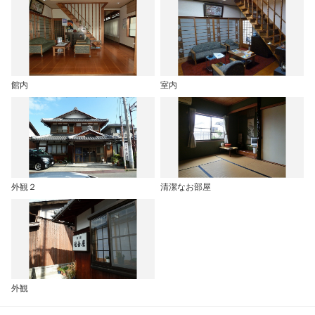
館内
室内
外観２
清潔なお部屋
外観