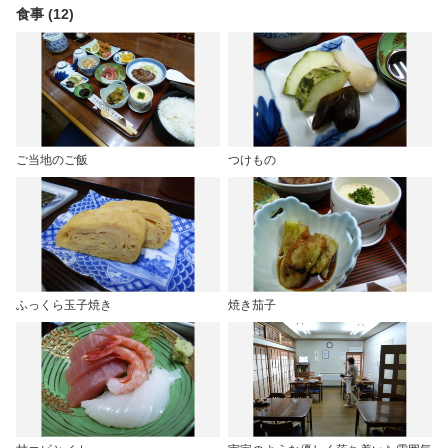
食事 (12)
ご当地のご飯
つけもの
ふっくら玉子焼き
焼き茄子