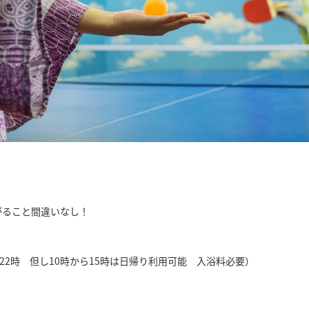
！
がること間違いなし！
付22時 但し10時から15時は日帰り利用可能 入浴料必要）