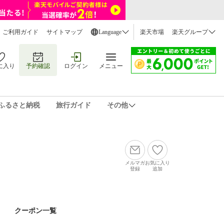
ご利用ガイド
サイトマップ
Language
楽天市場
楽天グループ
に入り
予約確認
ログイン
メニュー
ふるさと納税
旅行ガイド
その他
メルマガ
お気に入り
登録
追加
クーポン一覧