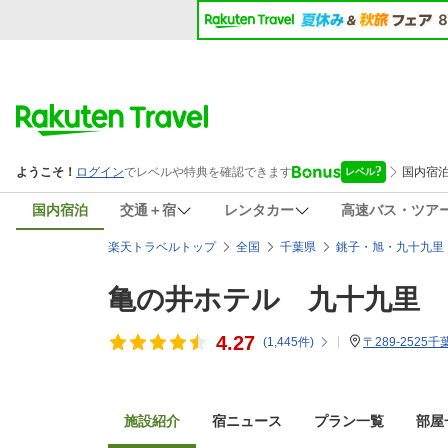
国内宿泊
交通＋宿
レンタカー
高速バス・ツア
楽天トラベルトップ
全国
千葉県
銚子・旭・九十九里
亀の井ホテル 九十九里
4.27
(
1,445
件)
〒289-2525
施設紹介
宿ニュース
プラン一覧
部屋